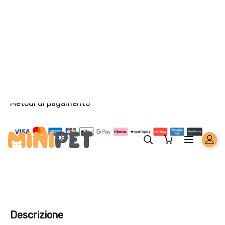
Aggiungi un prodotto Platinum al carrello e ricevi il 5
%
di
sconto, con spedizione tramite
InPost
.
Offerta valida solo con consegna InPost, fino al 16
agosto 2026.