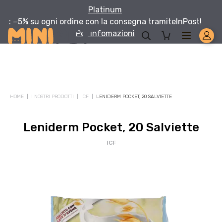
Platinum
: −5% su ogni ordine con la consegna tramite
InPost!
Per infomazioni
HOME
I NOSTRI PRODOTTI
ICF
LENIDERM POCKET, 20 SALVIETTE
Leniderm Pocket, 20 Salviette
ICF