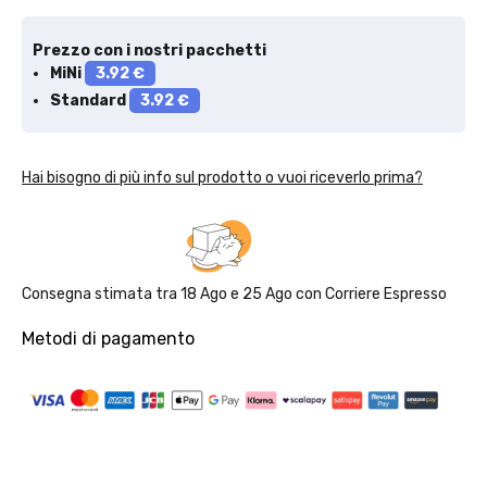
Prezzo con i nostri pacchetti
Solo per te: -5% su Platinum
MiNi
3.92 €
Standard
3.92 €
Aggiungi un prodotto Platinum al carrello e ricevi il 5
%
di
sconto, con spedizione tramite
InPost
.
Hai bisogno di più info sul prodotto o vuoi riceverlo prima?
Consegna stimata tra
18 Ago
e
25 Ago
con
Corriere Espresso
Metodi di pagamento