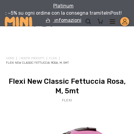
Platinum
: −5% su ogni ordine con la consegna tramite
InPost!
Per infomazioni
HOME
I NOSTRI PRODOTTI
FLEXI
FLEXI NEW CLASSIC FETTUCCIA ROSA, M, 5MT
Flexi New Classic Fettuccia Rosa,
M, 5mt
FLEXI