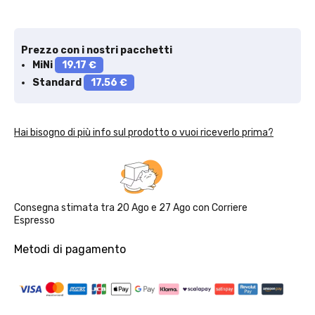
Prezzo con i nostri pacchetti
MiNi
19.17 €
Standard
17.56 €
Solo per te: -5% su Platinum
Hai bisogno di più info sul prodotto o vuoi riceverlo prima?
Aggiungi un prodotto Platinum al carrello e ricevi il 5
%
di
sconto, con spedizione tramite
InPost
.
Consegna stimata tra
20 Ago
e
27 Ago
con
Corriere
Espresso
Metodi di pagamento