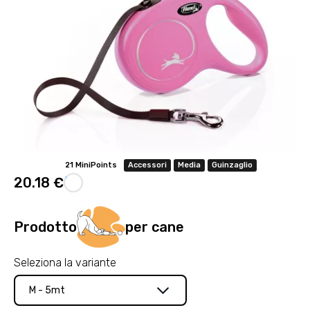
21 MiniPoints
Accessori
Media
Guinzaglio
20.18 €
Prodotto
per cane
Seleziona la variante
M - 5mt