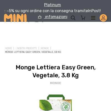
Platinum
: −5% su ogni ordine con la consegna tramite
InPost!
Per infomazioni
Solo per te: -5% su Platinum
HOME
I NOSTRI PRODOTTI
MONGE
Aggiungi un prodotto Platinum al carrello e ricevi il 5
%
di
MONGE LETTIERA EASY GREEN, VEGETALE, 3.8 KG
sconto, con spedizione tramite
InPost
.
Monge Lettiera Easy Green,
Vegetale, 3.8 Kg
MONGE