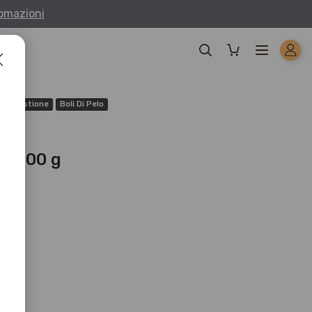
fomazioni
Digestione
Boli Di Pelo
o, 400 g