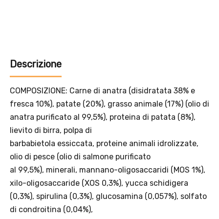
Aggiungi un prodotto Platinum al carrello e ricevi il 5
%
di
sconto, con spedizione tramite
InPost
.
Descrizione
COMPOSIZIONE: Carne di anatra (disidratata 38% e
fresca 10%), patate (20%), grasso animale (17%) (olio di
anatra purificato al 99,5%), proteina di patata (8%),
lievito di birra, polpa di
barbabietola essiccata, proteine animali idrolizzate,
olio di pesce (olio di salmone purificato
al 99,5%), minerali, mannano-oligosaccaridi (MOS 1%),
xilo-oligosaccaride (XOS 0,3%), yucca schidigera
Offerta valida solo con consegna InPost, fino al 16
(0,3%), spirulina (0,3%), glucosamina (0,057%), solfato
agosto 2026.
di condroitina (0,04%),