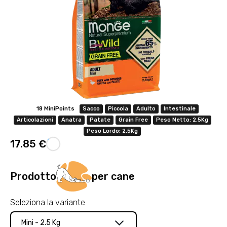
18 MiniPoints
Sacco
Piccola
Adulto
Intestinale
Articolazioni
Anatra
Patate
Grain Free
Peso Netto: 2.5Kg
Peso Lordo: 2.5Kg
17.85 €
Prodotto
per cane
Seleziona la variante
Mini - 2.5 Kg