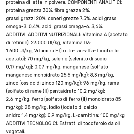
proteina di latte in polvere. COMPONENTI ANALITICI:
Regole dell’offerta
proteina grezza 30%, fibra grezza 2%,
· Sconto: 5% riservato esclusivamente ai prodotti a marchio
Platinum.
grassi grezzi 20%, ceneri grezze 7,5%, acidi grassi
· Condizione di validità: lo sconto è applicabile solo se il cliente
omega-3: 0,4%, acidi grassi omega-6: 3,6%.
seleziona la spedizione InPost.
ADDITIVI: ADDITIVI NUTRIZIONALI: Vitamina A (acetato
· Durata: offerta valida per 2 settimane dal lancio 2–16 agosto 2026 .
di retinile): 23.000 UI/kg, Vitamina D3:
· Effetto sul carrello: una volta aggiunto un prodotto Platinum in
1.600 UI/kg, Vitamina E (tutto-rac-alfa-tocoferile
offerta, l’intero carrello viene spedito tramite InPost (non più
corriere standard).
acetato): 70 mg/kg, selenio (selenito di sodio
· Limite di peso: il carrello spedito con InPost non può superare 25
0,17 mg/kg): 0,07 mg/kg, manganese (solfato
kg complessivi (peso lordo dei prodotti).
manganoso monoidrato 25,5 mg/kg): 8,3 mg/kg,
zinco (ossido di zinco 120 mg/kg): 96 mg/kg, rame
(solfato di rame (II) pentaidrato 10,2 mg/kg):
Scopri i prodotti Platinum
2,6 mg/kg, ferro (solfato di ferro (II) monoidrato 85
mg/kg): 28 mg/kg, iodio (iodato di calcio
anidro 1,4 mg/kg): 0,9 mg/kg, L-carnitina: 100 mg/kg
ADDITIVI TECNOLOGICI: Estratti di tocoferolo da oli
vegetali.