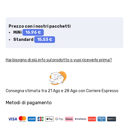
Prezzo con i nostri pacchetti
MiNi
16.96 €
Standard
15.53 €
Hai bisogno di più info sul prodotto o vuoi riceverlo prima?
Consegna stimata tra
21 Ago
e
28 Ago
con
Corriere Espresso
Metodi di pagamento
Solo per te: -5% su Platinum