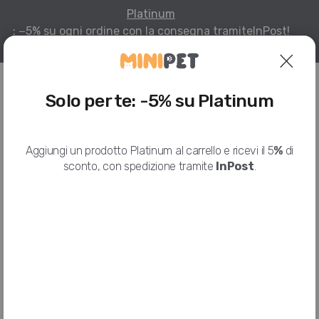
Platinum
: −5% su ogni ordine con la consegna tramite
InPost!
Per infomazioni
Solo per te: -5% su Platinum
HOME
I NOSTRI PRODOTTI
MONGE
MONGE VETSOLUTION DOG, DIABETIC, 2 KG
Aggiungi un prodotto Platinum al carrello e ricevi il 5
%
di
sconto, con spedizione tramite
InPost
.
Monge VetSolution Dog, Diabetic,
2 Kg
MONGE