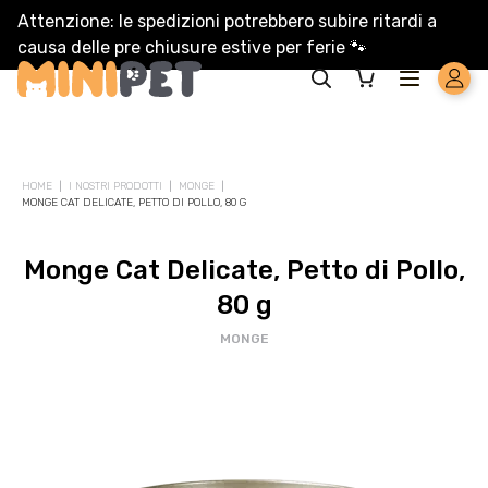
Attenzione: le spedizioni potrebbero subire ritardi a
causa delle pre chiusure estive per ferie
🐾
Solo per te: -5% su Platinum
HOME
I NOSTRI PRODOTTI
MONGE
MONGE CAT DELICATE, PETTO DI POLLO, 80 G
Aggiungi un prodotto Platinum al carrello e ricevi il 5
%
di
sconto, con spedizione tramite
InPost
.
Monge Cat Delicate, Petto di Pollo,
80 g
MONGE