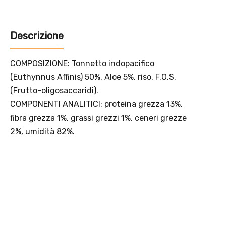
Offerta valida solo con consegna InPost, fino al 16
agosto 2026.
Regole dell’offerta
· Sconto: 5% riservato esclusivamente ai prodotti a marchio
Platinum.
· Condizione di validità: lo sconto è applicabile solo se il cliente
seleziona la spedizione InPost.
· Durata: offerta valida per 2 settimane dal lancio 2–16 agosto 2026 .
· Effetto sul carrello: una volta aggiunto un prodotto Platinum in
offerta, l’intero carrello viene spedito tramite InPost (non più
corriere standard).
· Limite di peso: il carrello spedito con InPost non può superare 25
kg complessivi (peso lordo dei prodotti).