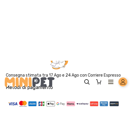
Solo per te: -5% su Platinum
Aggiungi un prodotto Platinum al carrello e ricevi il 5
%
di
sconto, con spedizione tramite
InPost
.