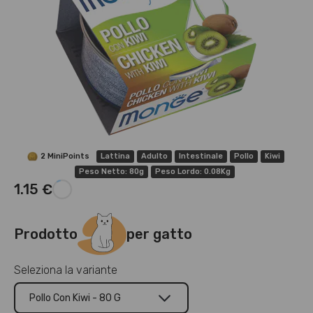
2 MiniPoints
Lattina
Adulto
Intestinale
Pollo
Kiwi
Peso Netto: 80g
Peso Lordo: 0.08Kg
1.15 €
Prodotto
per gatto
Seleziona la variante
Pollo Con Kiwi - 80 G