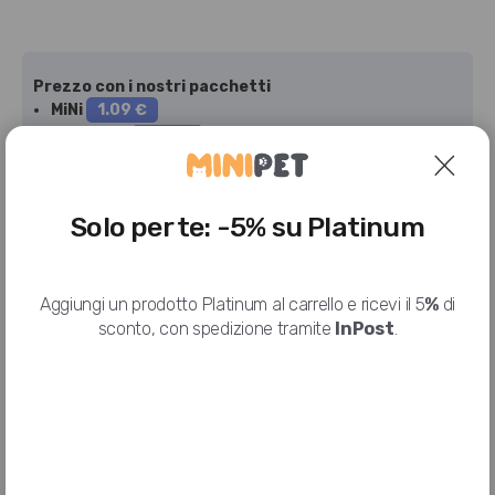
Prezzo con i nostri pacchetti
MiNi
1.09 €
Standard
1.00 €
Hai bisogno di più info sul prodotto o vuoi riceverlo prima?
Solo per te: -5% su Platinum
Aggiungi un prodotto Platinum al carrello e ricevi il 5
%
di
sconto, con spedizione tramite
InPost
.
Consegna stimata tra
19 Ago
e
26 Ago
con
Corriere Espresso
Metodi di pagamento