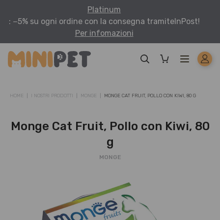
Platinum
: −5% su ogni ordine con la consegna tramite
InPost!
Per infomazioni
HOME
I NOSTRI PRODOTTI
MONGE
MONGE CAT FRUIT, POLLO CON KIWI, 80 G
Monge Cat Fruit, Pollo con Kiwi, 80
g
MONGE