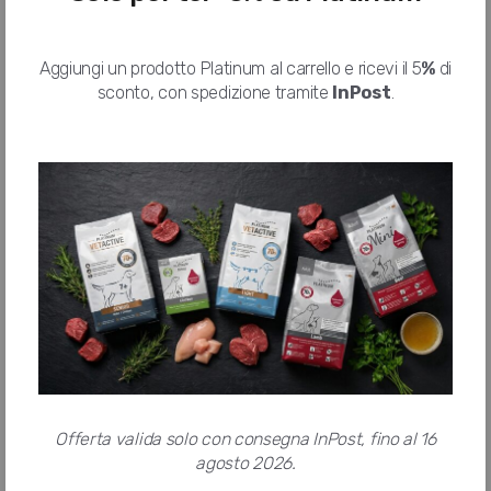
Aggiungi un prodotto Platinum al carrello e ricevi il 5
%
di
404
sconto, con spedizione tramite
InPost
.
Ooops! non abbiamo trovato quello
che cercavi
Questa pagina non esiste
Per informazioni
contattaci
Su
Whatsapp
Offerta valida solo con consegna InPost, fino al 16
agosto 2026.
Ritorna alla
home page