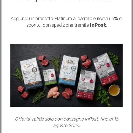
Aggiungi un prodotto Platinum al carrello e ricevi il 5
%
di
404
sconto, con spedizione tramite
InPost
.
Ooops! non abbiamo trovato quello
che cercavi
Questa pagina non esiste
Per informazioni
contattaci
Su
Whatsapp
Offerta valida solo con consegna InPost, fino al 16
agosto 2026.
Ritorna alla
home page