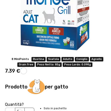
8 MiniPoints
Bustina
Scatola
Adulto
Coniglio
Agnello
Grain Free
Peso Netto: 85g
Peso Lordo: 0.09Kg
7.39 €
Prodotto
per gatto
Quantità?
Solo in pachetto