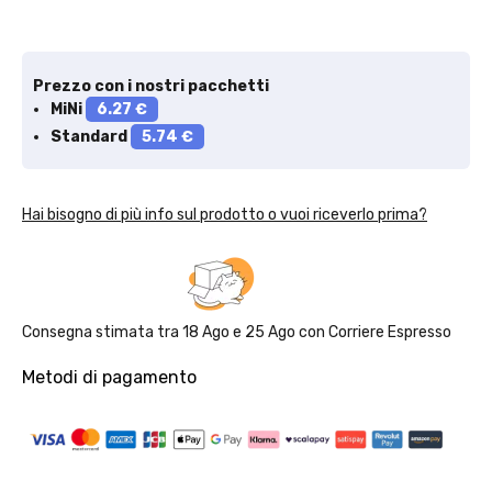
Prezzo con i nostri pacchetti
MiNi
6.27 €
Standard
5.74 €
Solo per te: -5% su Platinum
Hai bisogno di più info sul prodotto o vuoi riceverlo prima?
Aggiungi un prodotto Platinum al carrello e ricevi il 5
%
di
sconto, con spedizione tramite
InPost
.
Consegna stimata tra
18 Ago
e
25 Ago
con
Corriere Espresso
Metodi di pagamento