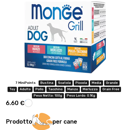
7 MiniPoints
Bustina
Scatola
Piccola
Media
Grande
Toy
Adulto
Pollo
Tacchino
Manzo
Merluzzo
Grain Free
Peso Netto: 100g
Peso Lordo: 0.1Kg
6.60 €
Prodotto
per cane