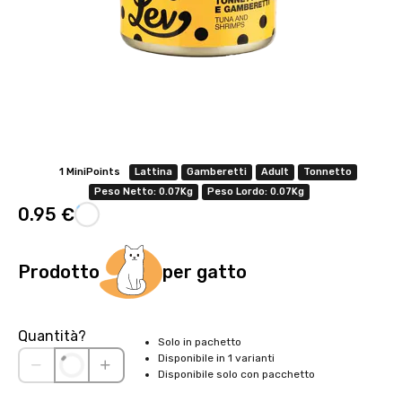
1 MiniPoints
Lattina
Gamberetti
Adult
Tonnetto
Peso Netto: 0.07Kg
Peso Lordo: 0.07Kg
0.95 €
Prodotto
per gatto
Quantità?
Solo in pachetto
Disponibile in 1 varianti
Disponibile solo con pacchetto