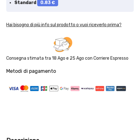
Standard
0.83 €
Hai bisogno di più info sul prodotto o vuoi riceverlo prima?
Consegna stimata tra
18 Ago
e
25 Ago
con
Corriere Espresso
Metodi di pagamento
Solo per te: -5% su Platinum
Aggiungi un prodotto Platinum al carrello e ricevi il 5
%
di
sconto, con spedizione tramite
InPost
.