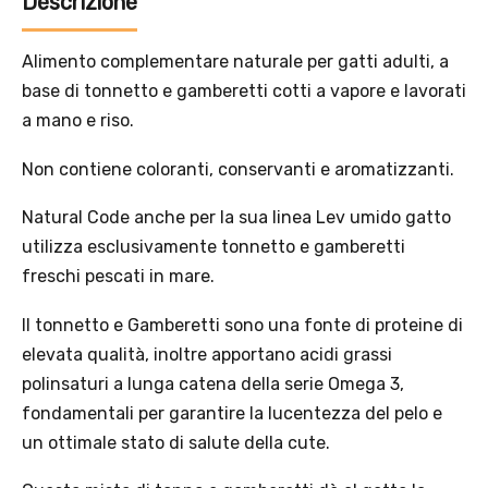
Descrizione
Alimento complementare naturale per gatti adulti, a
base di tonnetto e gamberetti cotti a vapore e lavorati
a mano e riso.
Non contiene coloranti, conservanti e aromatizzanti.
Natural Code anche per la sua linea Lev umido gatto
utilizza esclusivamente tonnetto e gamberetti
freschi pescati in mare.
Offerta valida solo con consegna InPost, fino al 16
Il tonnetto e Gamberetti sono una fonte di proteine di
agosto 2026.
elevata qualità, inoltre apportano acidi grassi
polinsaturi a lunga catena della serie Omega 3,
Regole dell’offerta
fondamentali per garantire la lucentezza del pelo e
· Sconto: 5% riservato esclusivamente ai prodotti a marchio
un ottimale stato di salute della cute.
Platinum.
· Condizione di validità: lo sconto è applicabile solo se il cliente