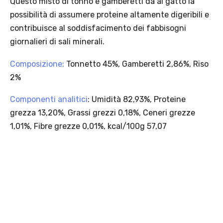
Questo misto di tonno e gamberetti dà al gatto la
seleziona la spedizione InPost.
possibilità di assumere proteine altamente digeribili e
· Durata: offerta valida per 2 settimane dal lancio 2–16 agosto 2026 .
· Effetto sul carrello: una volta aggiunto un prodotto Platinum in
contribuisce al soddisfacimento dei fabbisogni
offerta, l’intero carrello viene spedito tramite InPost (non più
giornalieri di sali minerali.
corriere standard).
· Limite di peso: il carrello spedito con InPost non può superare 25
Composizione:
Tonnetto 45%, Gamberetti 2,86%, Riso
kg complessivi (peso lordo dei prodotti).
2%
Componenti analitici
: Umidità 82,93%, Proteine
grezza 13,20%, Grassi grezzi 0,18%, Ceneri grezze
Scopri i prodotti Platinum
1,01%, Fibre grezze 0,01%, kcal/100g 57,07