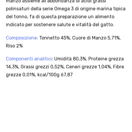
seleziona la spedizione InPost.
· Durata: offerta valida per 2 settimane dal lancio 2–16 agosto 2026 .
· Effetto sul carrello: una volta aggiunto un prodotto Platinum in
offerta, l’intero carrello viene spedito tramite InPost (non più
corriere standard).
· Limite di peso: il carrello spedito con InPost non può superare 25
kg complessivi (peso lordo dei prodotti).
Scopri i prodotti Platinum