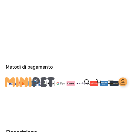
Solo per te: -5% su Platinum
Aggiungi un prodotto Platinum al carrello e ricevi il 5
%
di
sconto, con spedizione tramite
InPost
.