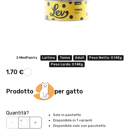
2 MiniPoints
Lattina
Tonno
Adult
Peso Netto: 0.14Kg
Peso Lordo: 0.14Kg
1.70 €
Prodotto
per gatto
Quantità?
Solo in pachetto
Disponibile in 1 varianti
Disponibile solo con pacchetto