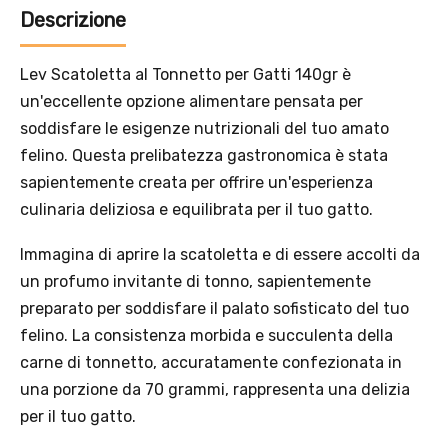
Descrizione
Lev Scatoletta al Tonnetto per Gatti 140gr è
un'eccellente opzione alimentare pensata per
soddisfare le esigenze nutrizionali del tuo amato
felino. Questa prelibatezza gastronomica è stata
Solo per te: -5% su Platinum
sapientemente creata per offrire un'esperienza
culinaria deliziosa e equilibrata per il tuo gatto.
Aggiungi un prodotto Platinum al carrello e ricevi il 5
%
di
Immagina di aprire la scatoletta e di essere accolti da
sconto, con spedizione tramite
InPost
.
un profumo invitante di tonno, sapientemente
preparato per soddisfare il palato sofisticato del tuo
felino. La consistenza morbida e succulenta della
carne di tonnetto, accuratamente confezionata in
una porzione da 70 grammi, rappresenta una delizia
per il tuo gatto.