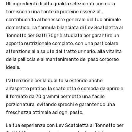
Gli ingredienti di alta qualità selezionati con cura
forniscono una fonte di proteine essenziali,
contribuendo al benessere generale del tuo animale
domestico. La formula bilanciata di Lev Scatoletta al
Tonnetto per Gatti 70gr è studiata per garantire un
Offerta valida solo con consegna InPost, fino al 16
apporto nutrizionale completo, con una particolare
agosto 2026.
attenzione alla salute del tratto urinario, alla vitalità
della pelliccia e al mantenimento del peso corporeo
Regole dell’offerta
ideale.
· Sconto: 5% riservato esclusivamente ai prodotti a marchio
Platinum.
L'attenzione per la qualità si estende anche
· Condizione di validità: lo sconto è applicabile solo se il cliente
all'aspetto pratico: la scatoletta è comoda da aprire e
seleziona la spedizione InPost.
il formato da 70 grammi permette una facile
· Durata: offerta valida per 2 settimane dal lancio 2–16 agosto 2026 .
· Effetto sul carrello: una volta aggiunto un prodotto Platinum in
porzionatura, evitando sprechi e garantendo una
offerta, l’intero carrello viene spedito tramite InPost (non più
freschezza ottimale ad ogni pasto.
corriere standard).
· Limite di peso: il carrello spedito con InPost non può superare 25
La tua esperienza con Lev Scatoletta al Tonnetto per
kg complessivi (peso lordo dei prodotti).