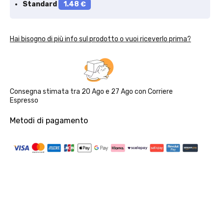
Standard
1.48 €
Hai bisogno di più info sul prodotto o vuoi riceverlo prima?
Consegna stimata tra
20 Ago
e
27 Ago
con
Corriere
Espresso
Metodi di pagamento