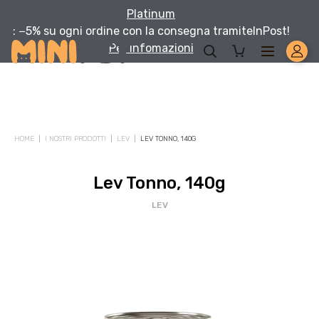
Platinum
: −5% su ogni ordine con la consegna tramite
InPost!
Per infomazioni
HOME
I NOSTRI PRODOTTI
LEV
LEV TONNO, 140G
Lev Tonno, 140g
LEV