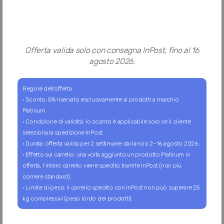
Offerta valida solo con consegna InPost, fino al 16
agosto 2026.
Regole dell’offerta
2 MiniPoints
Lattina
Tonno
Aloe
Peso Netto: 0.14Kg
· Sconto: 5% riservato esclusivamente ai prodotti a marchio
Peso Lordo: 0.14Kg
Platinum.
1.70 €
· Condizione di validità: lo sconto è applicabile solo se il cliente
seleziona la spedizione InPost.
· Durata: offerta valida per 2 settimane dal lancio 2–16 agosto 2026 .
Prodotto
per gatto
· Effetto sul carrello: una volta aggiunto un prodotto Platinum in
offerta, l’intero carrello viene spedito tramite InPost (non più
corriere standard).
Quantità?
· Limite di peso: il carrello spedito con InPost non può superare 25
Solo in pachetto
kg complessivi (peso lordo dei prodotti).
Disponibile in 1 varianti
Disponibile solo con pacchetto