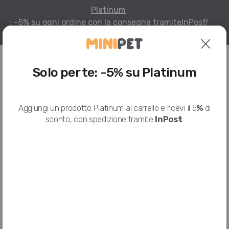
Platinum
: −5% su ogni ordine con la consegna tramite
InPost!
Per infomazioni
Solo per te: -5% su Platinum
HOME
I NOSTRI PRODOTTI
LEV
LEV TONNO ALOE, 140G
Aggiungi un prodotto Platinum al carrello e ricevi il 5
%
di
sconto, con spedizione tramite
InPost
.
Lev Tonno Aloe, 140g
LEV