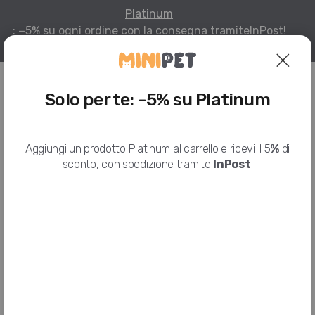
Platinum
: −5% su ogni ordine con la consegna tramite
InPost!
Per infomazioni
Solo per te: -5% su Platinum
HOME
I NOSTRI PRODOTTI
LEV
LEV KITTEN TONNO, 140 G
Aggiungi un prodotto Platinum al carrello e ricevi il 5
%
di
sconto, con spedizione tramite
InPost
.
Lev Kitten Tonno, 140 g
LEV