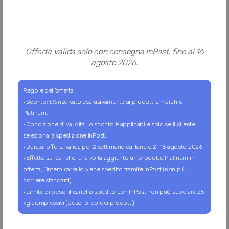
Offerta valida solo con consegna InPost, fino al 16
agosto 2026.
Regole dell’offerta
2 MiniPoints
Lattina
Cucciolo
Tonno
Peso Netto: 0.14Kg
· Sconto: 5% riservato esclusivamente ai prodotti a marchio
Peso Lordo: 0.14Kg
Platinum.
1.70 €
· Condizione di validità: lo sconto è applicabile solo se il cliente
seleziona la spedizione InPost.
· Durata: offerta valida per 2 settimane dal lancio 2–16 agosto 2026 .
Prodotto
per gatto
· Effetto sul carrello: una volta aggiunto un prodotto Platinum in
offerta, l’intero carrello viene spedito tramite InPost (non più
corriere standard).
Quantità?
· Limite di peso: il carrello spedito con InPost non può superare 25
Solo in pachetto
kg complessivi (peso lordo dei prodotti).
Disponibile in 1 varianti
Disponibile solo con pacchetto