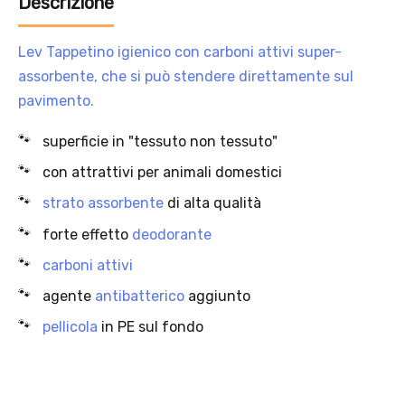
Descrizione
Lev Tappetino igienico con carboni attivi super-
assorbente, che si può stendere direttamente sul
pavimento.
Offerta valida solo con consegna InPost, fino al 16
superficie in "tessuto non tessuto"
agosto 2026.
con attrattivi per animali domestici
Regole dell’offerta
strato assorbente
di alta qualità
· Sconto: 5% riservato esclusivamente ai prodotti a marchio
Platinum.
forte effetto
deodorante
· Condizione di validità: lo sconto è applicabile solo se il cliente
carboni attivi
seleziona la spedizione InPost.
· Durata: offerta valida per 2 settimane dal lancio 2–16 agosto 2026 .
agente
antibatterico
aggiunto
· Effetto sul carrello: una volta aggiunto un prodotto Platinum in
pellicola
in PE sul fondo
offerta, l’intero carrello viene spedito tramite InPost (non più
corriere standard).
· Limite di peso: il carrello spedito con InPost non può superare 25
kg complessivi (peso lordo dei prodotti).