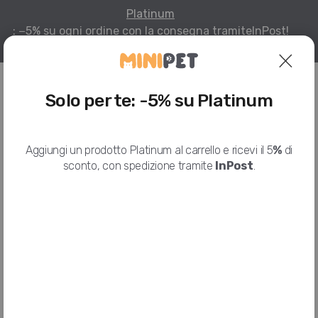
Platinum
: −5% su ogni ordine con la consegna tramite
InPost!
Per infomazioni
Solo per te: -5% su Platinum
HOME
I NOSTRI PRODOTTI
LEV
LEV LETTIERA SILICA GEL LAVANDA, 5 L
Aggiungi un prodotto Platinum al carrello e ricevi il 5
%
di
sconto, con spedizione tramite
InPost
.
Lev Lettiera Silica Gel Lavanda, 5 L
LEV