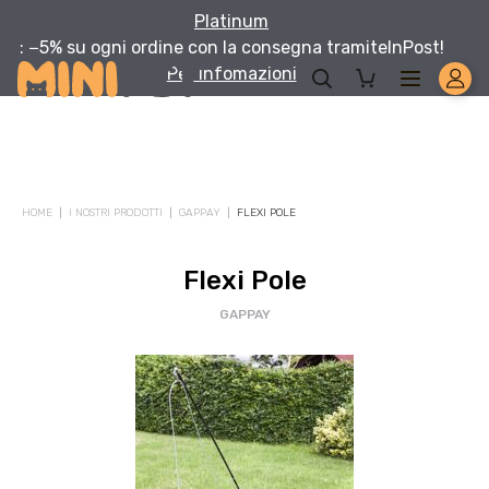
Platinum
: −5% su ogni ordine con la consegna tramite
InPost!
Per infomazioni
Solo per te: -5% su Platinum
HOME
I NOSTRI PRODOTTI
GAPPAY
FLEXI POLE
Aggiungi un prodotto Platinum al carrello e ricevi il 5
%
di
sconto, con spedizione tramite
InPost
.
Flexi Pole
GAPPAY