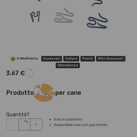
4 MiniPoints
Accessori
Collare
Punte
Altri Accessori
Obbedienza
3.67 €
Prodotto
per cane
Quantità?
Solo in pachetto
Disponibile solo con pacchetto