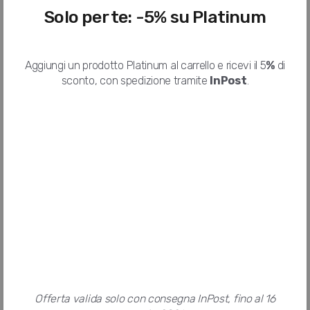
Standard
3.24 €
Solo per te: -5% su Platinum
Hai bisogno di più info sul prodotto o vuoi riceverlo prima?
Aggiungi un prodotto Platinum al carrello e ricevi il 5
%
di
sconto, con spedizione tramite
InPost
.
Consegna stimata tra
19 Ago
e
26 Ago
con
Corriere Espresso
Metodi di pagamento
Offerta valida solo con consegna InPost, fino al 16