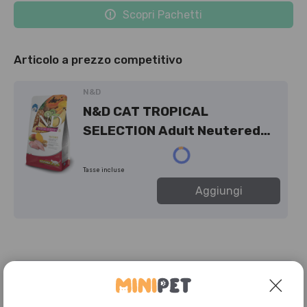
Scopri Pachetti
Articolo a prezzo competitivo
N&D
N&D CAT TROPICAL
SELECTION Adult Neutered
Pollo - 300g
Tasse incluse
Aggiungi
Prezzo con i nostri pacchetti
MiNi
3.49 €