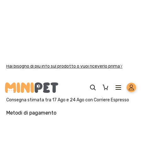
Solo per te: -5% su Platinum
Aggiungi un prodotto Platinum al carrello e ricevi il 5
%
di
sconto, con spedizione tramite
InPost
.