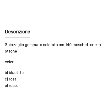
Offerta valida solo con consegna InPost, fino al 16
agosto 2026.
Regole dell’offerta
· Sconto: 5% riservato esclusivamente ai prodotti a marchio
Platinum.
· Condizione di validità: lo sconto è applicabile solo se il cliente
seleziona la spedizione InPost.
· Durata: offerta valida per 2 settimane dal lancio 2–16 agosto 2026 .
· Effetto sul carrello: una volta aggiunto un prodotto Platinum in
offerta, l’intero carrello viene spedito tramite InPost (non più
corriere standard).
· Limite di peso: il carrello spedito con InPost non può superare 25
kg complessivi (peso lordo dei prodotti).