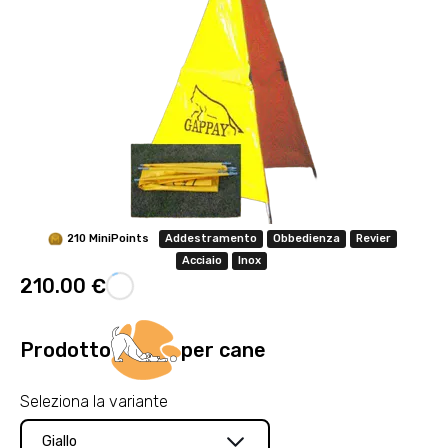
210 MiniPoints
Addestramento
Obbedienza
Revier
Acciaio
Inox
210.00 €
Prodotto
per cane
Seleziona la variante
Giallo