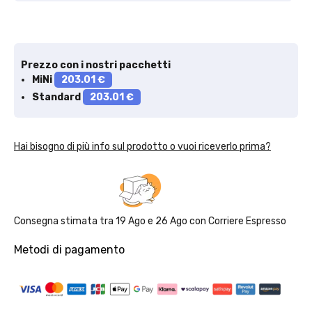
Prezzo con i nostri pacchetti
MiNi
203.01 €
Solo per te: -5% su Platinum
Standard
203.01 €
Hai bisogno di più info sul prodotto o vuoi riceverlo prima?
Aggiungi un prodotto Platinum al carrello e ricevi il 5
%
di
sconto, con spedizione tramite
InPost
.
Consegna stimata tra
19 Ago
e
26 Ago
con
Corriere Espresso
Metodi di pagamento