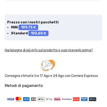
Solo per te: -5% su Platinum
Prezzo con i nostri pacchetti
MiNi
109.73 €
Standard
103.60 €
Aggiungi un prodotto Platinum al carrello e ricevi il 5
%
di
sconto, con spedizione tramite
InPost
.
Hai bisogno di più info sul prodotto o vuoi riceverlo prima?
Consegna stimata tra
17 Ago
e
24 Ago
con
Corriere Espresso
Metodi di pagamento