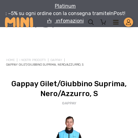
Platinum
: −5% su ogni ordine con la consegna tramite
InPost!
Per infomazioni
HOME
I NOSTRI PRODOTTI
GAPPAY
GAPPAY GILET/GIUBBINO SUPRIMA, NERO/AZZURRO, S
Gappay Gilet/Giubbino Suprima,
Nero/Azzurro, S
GAPPAY