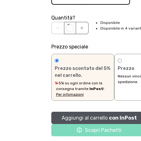
Ag
Prezzo con i nostri pacchetti
MiNi
88.35 €
Standard
80.91 €
Hai bisogno di più info sul prodotto?
Consegna stimata tra
09 Ago
e
Espresso
Metodi di pagamento