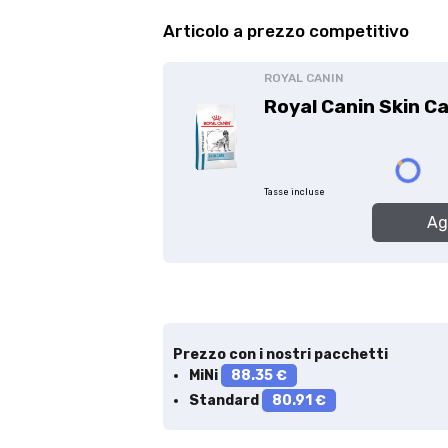
, riso spezzato, mais (no OGM), proteina di pollo disidratata, 
 essiccato, polpa di mela essiccata, olio di salmone, estratto d
Solo per te: -5% su Platinum
oliva pressato a freddo, estratto di conchiglia di cozze verdi
la africana essiccata, dente di leone essiccato, broccoli es
Aggiungi un prodotto Platinum al carrello e ricevi il 5
%
di sconto,
o, semi di cardo mariano essiccato, semi di mirtillo rosso ess
con spedizione tramite
InPost
.