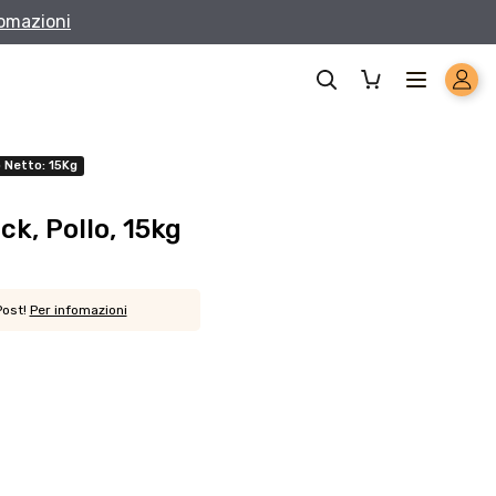
.
lo per i metodi di
are-11kg