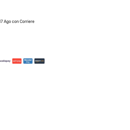
E 150 mg.
ganese 40 mg, 3b603/zinco