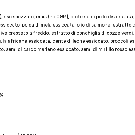
spedizione InPost.
· Durata: offerta valida per 2 settimane dal lancio 2–16 agosto 2026 .
· Effetto sul carrello: una volta aggiunto un prodotto Platinum in offerta, l’intero
carrello viene spedito tramite InPost (non più corriere standard).
· Limite di peso: il carrello spedito con InPost non può superare 25 kg complessivi
(peso lordo dei prodotti).
Scopri i prodotti Platinum