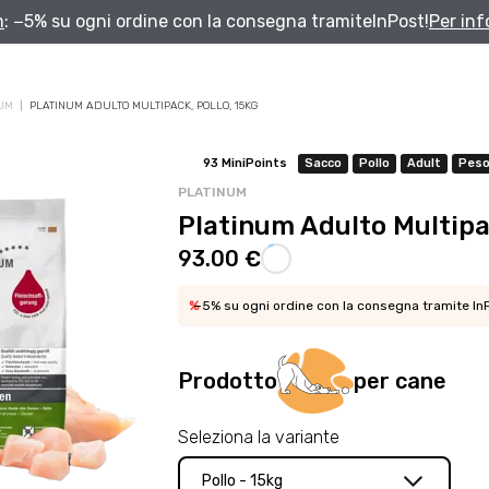
nel carrello.
93.00 €
88.35 €
93.00 €
Nessun vinco
spedizione.
%
−5% su ogni ordine con la
consegna tramite
InPost
!
Per infomazioni
Aggiungi
al carrello
con InPost
Scopri Pachetti
Articolo a prezzo competitivo
ROYAL CANIN
Royal Canin Skin C
91.50 €.
Tasse incluse