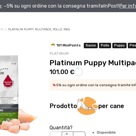
m
: −5% su ogni ordine con la consegna tramite
InPost!
Per in
UM
PLATINUM PUPPY MULTIPACK, POLLO, 15KG
Solo per te: -5% su Platinum
101 MiniPoints
Sacco
Pollo
Puppy
Pes
PLATINUM
Platinum Puppy Multipac
Aggiungi un prodotto Platinum al carrello e ricevi il 5
%
di sconto,
con spedizione tramite
InPost
.
101.00 €
%
−5% su ogni ordine con la consegna tramite
In
Prodotto
per cane
Quantità?
Disponibile