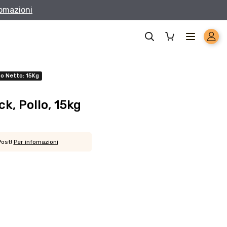
fomazioni
o Netto: 15Kg
k, Pollo, 15kg
Post
!
Per infomazioni