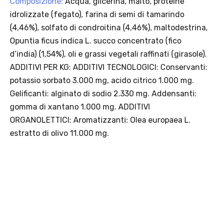
seleziona la spedizione InPost.
· Durata: offerta valida per 2 settimane dal lancio 2–16 agosto 2026 .
· Effetto sul carrello: una volta aggiunto un prodotto Platinum in
offerta, l’intero carrello viene spedito tramite InPost (non più
corriere standard).
· Limite di peso: il carrello spedito con InPost non può superare 25
kg complessivi (peso lordo dei prodotti).
Scopri i prodotti Platinum