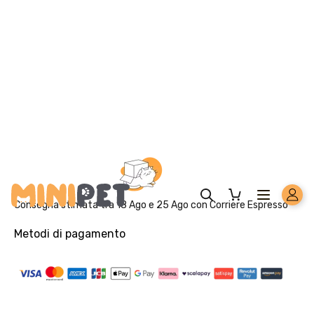
Solo per te: -5% su Platinum
Aggiungi un prodotto Platinum al carrello e ricevi il 5
%
di
sconto, con spedizione tramite
InPost
.