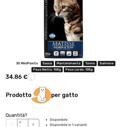
35 MiniPoints
Sacco
Mantenimento
Tonno
Salmone
Peso Netto: 10Kg
Peso Lordo: 10Kg
34.86 €
Prodotto
per gatto
Quantità?
Disponibile
Disponibile in 1 varianti