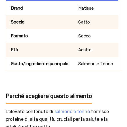
Brand
Matisse
Specie
Gatto
Formato
Secco
Solo per te: -5% su Platinum
Età
Adulto
Aggiungi un prodotto Platinum al carrello e ricevi il 5
%
di
Gusto/Ingrediente principale
Salmone e Tonno
sconto, con spedizione tramite
InPost
.
Perché scegliere questo alimento
L'elevato contenuto di
salmone e tonno
fornisce
proteine di alta qualità, cruciali per la salute e la
vitalità del tuo gatto.