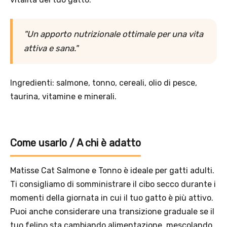
"Un apporto nutrizionale ottimale per una vita
attiva e sana."
Offerta valida solo con consegna InPost, fino al 16
agosto 2026.
Ingredienti: salmone, tonno, cereali, olio di pesce,
Regole dell’offerta
taurina, vitamine e minerali.
· Sconto: 5% riservato esclusivamente ai prodotti a marchio
Platinum.
· Condizione di validità: lo sconto è applicabile solo se il cliente
seleziona la spedizione InPost.
Come usarlo / A chi è adatto
· Durata: offerta valida per 2 settimane dal lancio 2–16 agosto 2026 .
· Effetto sul carrello: una volta aggiunto un prodotto Platinum in
Matisse Cat Salmone e Tonno è ideale per gatti adulti.
offerta, l’intero carrello viene spedito tramite InPost (non più
Ti consigliamo di somministrare il cibo secco durante i
corriere standard).
· Limite di peso: il carrello spedito con InPost non può superare 25
momenti della giornata in cui il tuo gatto è più attivo.
kg complessivi (peso lordo dei prodotti).
Puoi anche considerare una transizione graduale se il
tuo felino sta cambiando alimentazione, mescolando