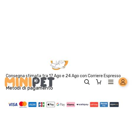
Solo per te: -5% su Platinum