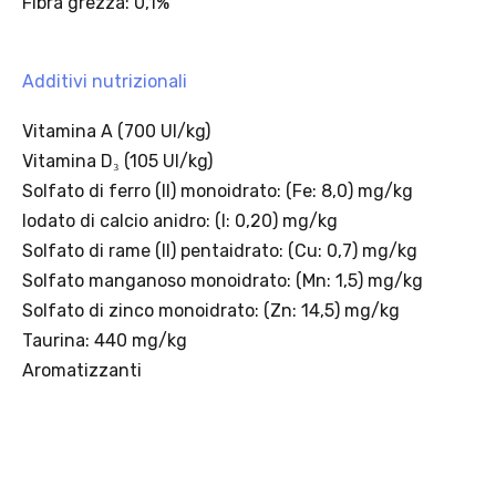
Regole dell’offerta
· Sconto: 5% riservato esclusivamente ai prodotti a marchio
Platinum.
· Condizione di validità: lo sconto è applicabile solo se il cliente
seleziona la spedizione InPost.
· Durata: offerta valida per 2 settimane dal lancio 2–16 agosto 2026 .
· Effetto sul carrello: una volta aggiunto un prodotto Platinum in
offerta, l’intero carrello viene spedito tramite InPost (non più
corriere standard).
· Limite di peso: il carrello spedito con InPost non può superare 25
kg complessivi (peso lordo dei prodotti).
Scopri i prodotti Platinum