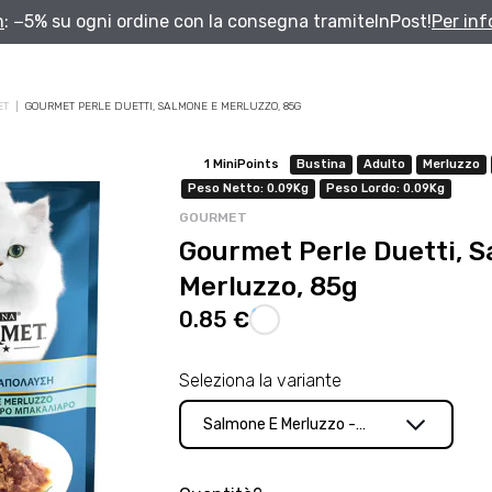
m
: −5% su ogni ordine con la consegna tramite
InPost!
Per in
ET
GOURMET PERLE DUETTI, SALMONE E MERLUZZO, 85G
Solo per te: -5% su Platinum
1 MiniPoints
Bustina
Adulto
Merluzzo
Peso Netto: 0.09Kg
Peso Lordo: 0.09Kg
GOURMET
Aggiungi un prodotto Platinum al carrello e ricevi il 5
%
di sconto,
Gourmet Perle Duetti, 
con spedizione tramite
InPost
.
Merluzzo, 85g
0.85 €
Seleziona la variante
Salmone E Merluzzo -
85g