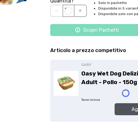
Quantità?
Solo in pachetto
Disponibile in 5 variant
Disponibile solo con p
Scopri Pachetti
Offerta valida solo con consegna InPost, fino al 16 agosto 2026.
Articolo a prezzo competitivo
Regole dell’offerta
OASY
· Sconto: 5% riservato esclusivamente ai prodotti a marchio Platinum.
Oasy Wet Dog Deliz
· Condizione di validità: lo sconto è applicabile solo se il cliente seleziona la
Adult - Pollo - 150g
spedizione InPost.
· Durata: offerta valida per 2 settimane dal lancio 2–16 agosto 2026 .
· Effetto sul carrello: una volta aggiunto un prodotto Platinum in offerta, l’intero
Tasse incluse
carrello viene spedito tramite InPost (non più corriere standard).
Ag
· Limite di peso: il carrello spedito con InPost non può superare 25 kg complessivi
(peso lordo dei prodotti).