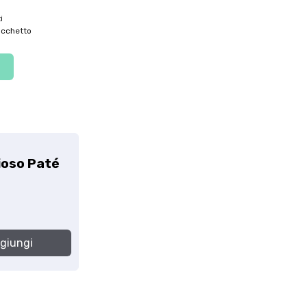
i
acchetto
ioso Paté
giungi