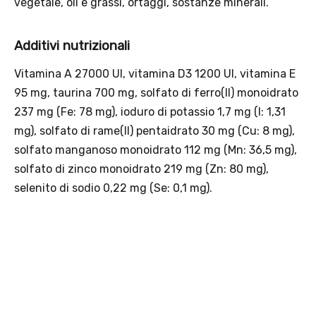
seleziona la spedizione InPost.
· Durata: offerta valida per 2 settimane dal lancio 2–16 agosto 2026 .
· Effetto sul carrello: una volta aggiunto un prodotto Platinum in
offerta, l’intero carrello viene spedito tramite InPost (non più
corriere standard).
· Limite di peso: il carrello spedito con InPost non può superare 25
kg complessivi (peso lordo dei prodotti).
Scopri i prodotti Platinum