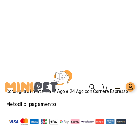
Solo per te: -5% su Platinum
Aggiungi un prodotto Platinum al carrello e ricevi il 5
%
di
sconto, con spedizione tramite
InPost
.