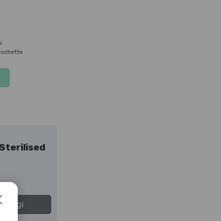
i
acchetto
Sterilised
giungi