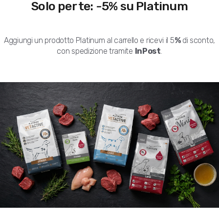
Solo per te: -5% su Platinum
Aggiungi un prodotto Platinum al carrello e ricevi il 5
%
di sconto,
Prezzo con i nostri pacchetti
con spedizione tramite
InPost
.
MiNi
1.35 €
Standard
1.35 €
Hai bisogno di più info sul prodotto o vuoi ri
Consegna stimata tra
18 Ago
e
25 Ago
con
Metodi di pagamento