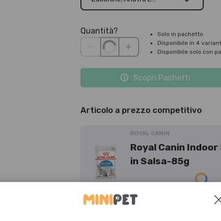
Coniglio - 195g
Quantità?
Solo in pachetto
Disponibile in 4 variant
Disponibile solo con p
Scopri Pachetti
Articolo a prezzo competitivo
ROYAL CANIN
Royal Canin Indoor 
in Salsa-85g
Tasse incluse
Ag