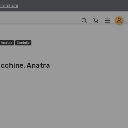
fomazioni
Anatra
Coniglio
ucchine, Anatra