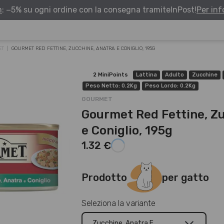
m
: −5% su ogni ordine con la consegna tramite
InPost!
Per in
ET
GOURMET RED FETTINE, ZUCCHINE, ANATRA E CONIGLIO, 195G
2 MiniPoints
Lattina
Adulto
Zucchine
Peso Netto: 0.2Kg
Peso Lordo: 0.2Kg
GOURMET
Gourmet Red Fettine, Z
e Coniglio, 195g
1.32 €
Prodotto
per gatto
Seleziona la variante
Zucchine, Anatra E