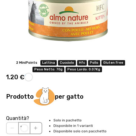
Offerta valida solo con consegna InPost, fino al 16
agosto 2026.
Regole dell’offerta
· Sconto: 5% riservato esclusivamente ai prodotti a marchio
2 MiniPoints
Lattina
Cucciolo
Hfc
Pollo
Gluten Free
Platinum.
Peso Netto: 70g
Peso Lordo: 0.07Kg
· Condizione di validità: lo sconto è applicabile solo se il cliente
1.20 €
seleziona la spedizione InPost.
· Durata: offerta valida per 2 settimane dal lancio 2–16 agosto 2026 .
· Effetto sul carrello: una volta aggiunto un prodotto Platinum in
Prodotto
per gatto
offerta, l’intero carrello viene spedito tramite InPost (non più
corriere standard).
· Limite di peso: il carrello spedito con InPost non può superare 25
Quantità?
Solo in pachetto
kg complessivi (peso lordo dei prodotti).
Disponibile in 1 varianti
Disponibile solo con pacchetto