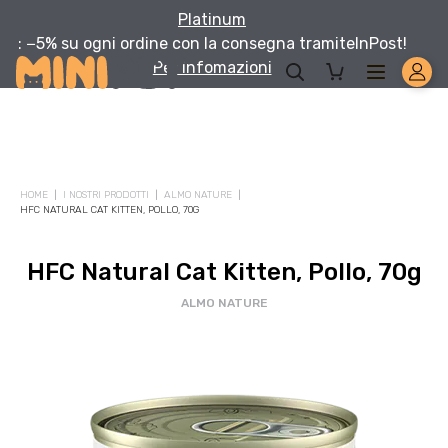
Platinum
: −5% su ogni ordine con la consegna tramite
InPost!
Per infomazioni
Solo per te: -5% su Platinum
HOME
I NOSTRI PRODOTTI
ALMO NATURE
Aggiungi un prodotto Platinum al carrello e ricevi il 5
%
di
HFC NATURAL CAT KITTEN, POLLO, 70G
sconto, con spedizione tramite
InPost
.
HFC Natural Cat Kitten, Pollo, 70g
ALMO NATURE