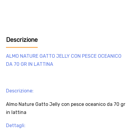
Aggiungi un prodotto Platinum al carrello e ricevi il 5
%
di
sconto, con spedizione tramite
InPost
.
Descrizione
ALMO NATURE GATTO JELLY CON PESCE OCEANICO
DA 70 GR IN LATTINA
Descrizione:
Almo Nature Gatto Jelly con pesce oceanico da 70 gr
in lattina
Offerta valida solo con consegna InPost, fino al 16
agosto 2026.
Dettagli: