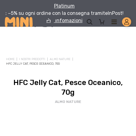
Platinum
: −5% su ogni ordine con la consegna tramite
InPost!
Per infomazioni
HOME
I NOSTRI PRODOTTI
ALMO NATURE
HFC JELLY CAT, PESCE OCEANICO, 70G
HFC Jelly Cat, Pesce Oceanico,
70g
ALMO NATURE