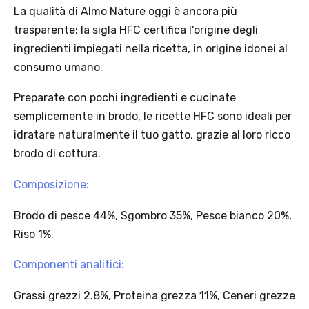
La qualità di Almo Nature oggi è ancora più
Regole dell’offerta
trasparente: la sigla HFC certifica l'origine degli
· Sconto: 5% riservato esclusivamente ai prodotti a marchio
Platinum.
ingredienti impiegati nella ricetta, in origine idonei al
· Condizione di validità: lo sconto è applicabile solo se il cliente
consumo umano.
seleziona la spedizione InPost.
· Durata: offerta valida per 2 settimane dal lancio 2–16 agosto 2026 .
Preparate con pochi ingredienti e cucinate
· Effetto sul carrello: una volta aggiunto un prodotto Platinum in
semplicemente in brodo, le ricette HFC sono ideali per
offerta, l’intero carrello viene spedito tramite InPost (non più
idratare naturalmente il tuo gatto, grazie al loro ricco
corriere standard).
· Limite di peso: il carrello spedito con InPost non può superare 25
brodo di cottura.
kg complessivi (peso lordo dei prodotti).
Composizione:
Brodo di pesce 44%, Sgombro 35%, Pesce bianco 20%,
Scopri i prodotti Platinum
Riso 1%.
Componenti analitici:
Grassi grezzi 2.8%, Proteina grezza 11%, Ceneri grezze