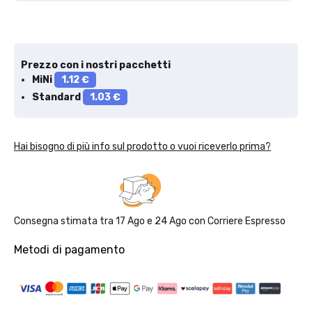
Prezzo con i nostri pacchetti
MiNi
1.12 €
Standard
1.03 €
Hai bisogno di più info sul prodotto o vuoi riceverlo prima?
Consegna stimata tra
17 Ago
e
24 Ago
con
Corriere Espresso
Metodi di pagamento
Solo per te: -5% su Platinum