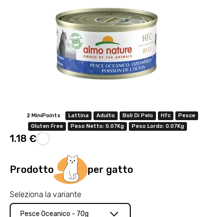
2 MiniPoints
Lattina
Adulto
Boli Di Pelo
Hfc
Pesce
Gluten Free
Peso Netto: 0.07Kg
Peso Lordo: 0.07Kg
1.18 €
Prodotto
per gatto
Seleziona la variante
Pesce Oceanico - 70g