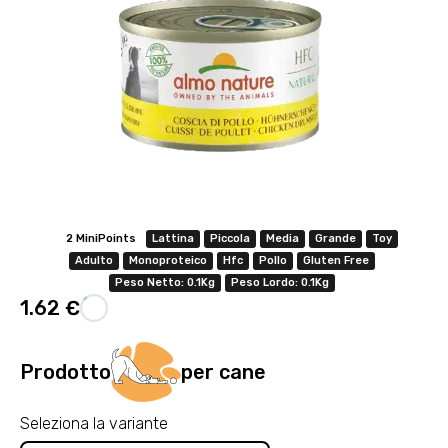
2 MiniPoints
Lattina
Piccola
Media
Grande
Toy
Adulto
Monoproteico
Hfc
Pollo
Gluten Free
Peso Netto: 0.1Kg
Peso Lordo: 0.1Kg
1.62 €
Prodotto
per cane
Seleziona la variante