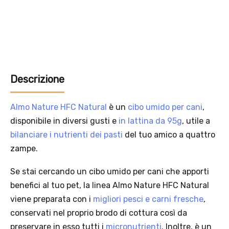
Descrizione
Almo Nature HFC Natural
è un
cibo umido per cani
,
disponibile in diversi gusti e
in lattina da 95g
, utile a
bilanciare i nutrienti dei pasti
del tuo amico a quattro
zampe.
Solo per te: -5% su Platinum
Se stai cercando un cibo umido per cani che apporti
benefici al tuo pet, la linea Almo Nature HFC Natural
viene preparata con i
migliori pesci e carni fresche
,
Aggiungi un prodotto Platinum al carrello e ricevi il 5
%
di
conservati nel proprio brodo di cottura così da
sconto, con spedizione tramite
InPost
.
preservare in esso tutti i
micronutrienti
. Inoltre, è un