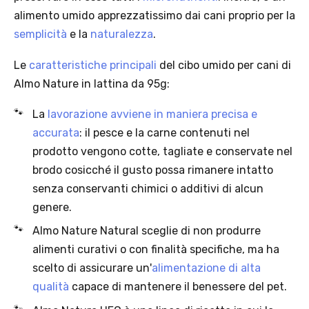
alimento umido apprezzatissimo dai cani proprio per la
semplicità
e la
naturalezza
.
Le
caratteristiche principali
del cibo umido per cani di
Almo Nature in lattina da 95g:
La
lavorazione avviene in maniera precisa e
accurata
: il pesce e la carne contenuti nel
prodotto vengono cotte, tagliate e conservate nel
brodo cosicché il gusto possa rimanere intatto
senza conservanti chimici o additivi di alcun
Offerta valida solo con consegna InPost, fino al 16
genere.
agosto 2026.
Almo Nature Natural sceglie di non produrre
alimenti curativi o con finalità specifiche, ma ha
Regole dell’offerta
scelto di assicurare un'
alimentazione di alta
· Sconto: 5% riservato esclusivamente ai prodotti a marchio
qualità
capace di mantenere il benessere del pet.
Platinum.
· Condizione di validità: lo sconto è applicabile solo se il cliente