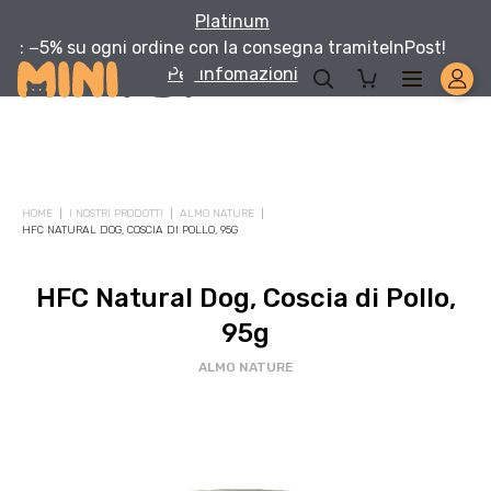
Platinum
: −5% su ogni ordine con la consegna tramite
InPost!
Per infomazioni
HOME
I NOSTRI PRODOTTI
ALMO NATURE
HFC NATURAL DOG, COSCIA DI POLLO, 95G
HFC Natural Dog, Coscia di Pollo,
95g
ALMO NATURE