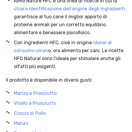
Almo Nature HFC è una linea di ricette in cui la
seleziona la spedizione InPost.
chiara identificazione dell’origine degli ingredienti
· Durata: offerta valida per 2 settimane dal lancio 2–16 agosto 2026 .
garantisce al tuo cane il miglior apporto di
· Effetto sul carrello: una volta aggiunto un prodotto Platinum in
offerta, l’intero carrello viene spedito tramite InPost (non più
proteine animali per un corretto equilibrio
corriere standard).
alimentare e benessere psicofisico.
· Limite di peso: il carrello spedito con InPost non può superare 25
Con ingredienti HFC, cioè in origine
idonei al
kg complessivi (peso lordo dei prodotti).
consumo uman
o, ora alimento per cani. Le ricette
HFC Natural sono l'ideale per stimolare anche gli
olfatti più esigenti.
Scopri i prodotti Platinum
Il prodotto è disponibile in diversi gusti:
Manzo e Prosciutto
Vitello e Prosciutto
Coscia di Pollo
Manzo