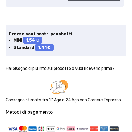
Prezzo con i nostri pacchetti
MiNi
1.54 €
Standard
1.41 €
Hai bisogno di più info sul prodotto o vuoi riceverlo prima?
Consegna stimata tra
17 Ago
e
24 Ago
con
Corriere Espresso
Metodi di pagamento