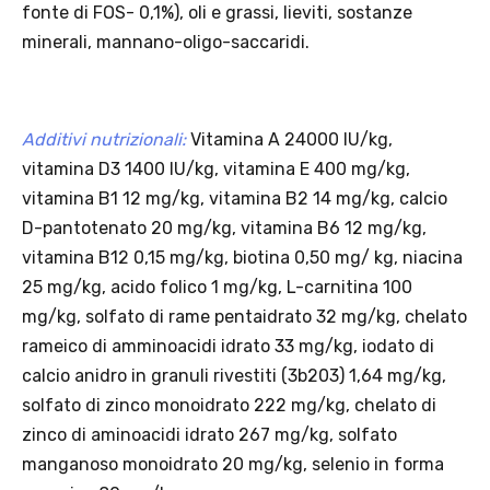
· Effetto sul carrello: una volta aggiunto un prodotto Platinum in
offerta, l’intero carrello viene spedito tramite InPost (non più
corriere standard).
· Limite di peso: il carrello spedito con InPost non può superare 25
kg complessivi (peso lordo dei prodotti).
Scopri i prodotti Platinum