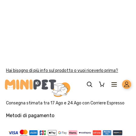
vitamina B12 0,15 mg/kg, biotina 0,50 mg/ kg, niacina
25 mg/kg, acido folico 1 mg/kg, L-carnitina 100
mg/kg, solfato di rame pentaidrato 32 mg/kg, chelato
rameico di amminoacidi idrato 33 mg/kg, iodato di
calcio anidro in granuli rivestiti (3b203) 1,64 mg/kg,
solfato di zinco monoidrato 222 mg/kg, chelato di
zinco di aminoacidi idrato 267 mg/kg, solfato
manganoso monoidrato 20 mg/kg, selenio in forma
organica 80 mg/kg.
Componenti analitici:
Proteina grezza 29%, fibra
grezza 3,5%, oli e grassi grezzi 16%, ceneri grezze
7,5%, umidita 8,5%. 3600 kcal/kg.