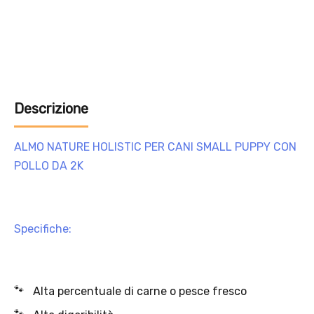
Solo per te: -5% su Platinum
Aggiungi un prodotto Platinum al carrello e ricevi il 5
%
di
sconto, con spedizione tramite
InPost
.