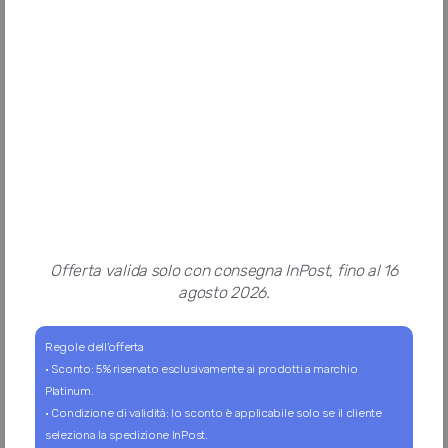
PACCHETTI
Pacchetti
Mini
Standard
Guida creazione pacchetto
SERVIZI
La nostra selezione
Cibo per cane
Cibo per gatto
Spese di spedizione
Termini e condizioni aggiuntivi