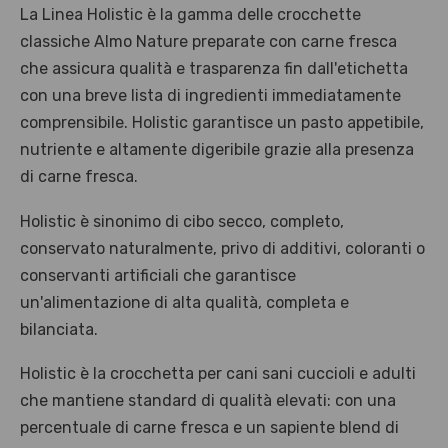
Solo per te: -5% su Platinum
Aggiungi un prodotto Platinum al carrello e ricevi il 5
%
di
sconto, con spedizione tramite
InPost
.