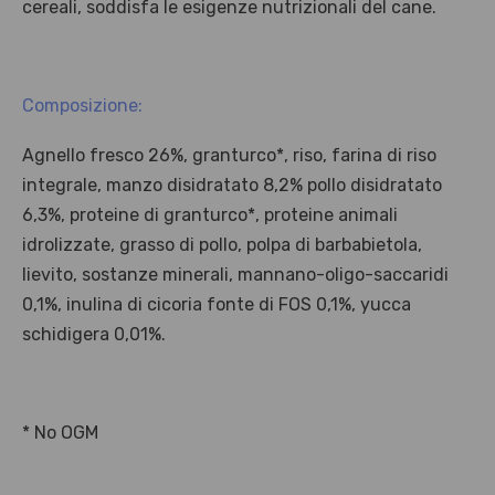
Offerta valida solo con consegna InPost, fino al 16
agosto 2026.
Regole dell’offerta
· Sconto: 5% riservato esclusivamente ai prodotti a marchio
Platinum.
· Condizione di validità: lo sconto è applicabile solo se il cliente
seleziona la spedizione InPost.
· Durata: offerta valida per 2 settimane dal lancio 2–16 agosto 2026 .
· Effetto sul carrello: una volta aggiunto un prodotto Platinum in
offerta, l’intero carrello viene spedito tramite InPost (non più
corriere standard).
· Limite di peso: il carrello spedito con InPost non può superare 25
kg complessivi (peso lordo dei prodotti).