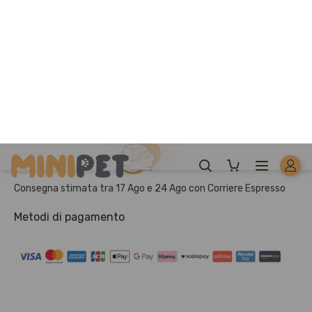
lievito, sostanze minerali, mannano-oligo-saccaridi
0,1%, inulina di cicoria fonte di FOS 0,1%, yucca
schidigera 0,01%.
* No OGM
Componenti analitici:
Calcio 1,7%, fosforo 1%, magnesio 0,11%, omega 3
0,28%, omega 6 1,9%.
Additivi nutrizionali: