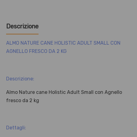
Vitamina A (3a672a) 17500 UI/kg, vitamina D3 (3a671)
750 UI/kg, vitamina E (3a700) 300 mg/kg, vitamina B1
(3a821) 12 mg/kg, vitamina B2 14 mg/kg, vitamina B6
(3a831) 12 mg/kg, vitamina B12 0,15 mg/kg, vitamina
K3 (3a711) 1 mg/kg, acido folico (3a316) 1 mg/kg,
calcio Dpantotenato (3a841) 20 mg/kg, biotina
(3a880) 0,5 mg/kg, niacina (3a314) 25 mg/kg, colina
cloruro (3a890) 2030 mg/kg, iodio 1,07 mg/kg (3b203
1,64 mg/kg), rame 4,78 mg/kg (solfato rameico
pentaidrato 15,96 mg/kg, chelato rameico di
amminoacidi, idrato 16,87 mg/kg), manganese 6,71
mg/kg (solfato manganoso, monoidrato (3b503) 20,67
mg/kg), zinco 52,5 mg/kg (solfato di zinco,
monoidrato (3b605) 125,74 mg/kg, chelato di zinco di
proteine idrolizzate (3b612) 151,37 mg/kg), selenio
0,03 mg/kg (selenio in forma organica (3b8.10) 11,38
mg/kg), L-carnitina 100 mg/kg.