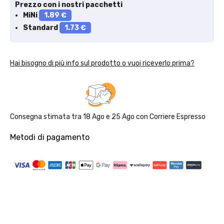
Prezzo con i nostri pacchetti
MiNi
1.89 €
Standard
1.73 €
Hai bisogno di più info sul prodotto o vuoi riceverlo prima?
Consegna stimata tra
18 Ago
e
25 Ago
con
Corriere Espresso
Metodi di pagamento