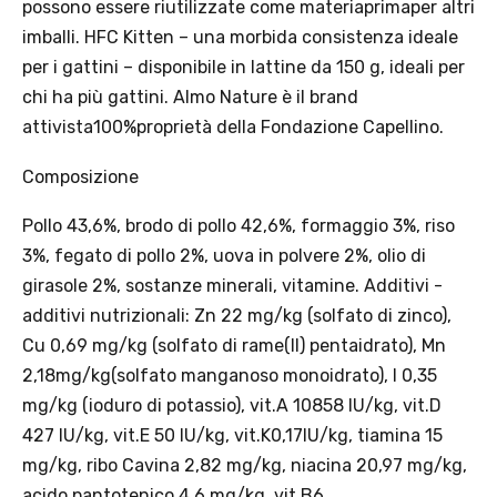
agosto 2026.
possono essere riutilizzate come materiaprimaper altri
imballi. HFC Kitten – una morbida consistenza ideale
Regole dell’offerta
per i gattini – disponibile in lattine da 150 g, ideali per
· Sconto: 5% riservato esclusivamente ai prodotti a marchio
chi ha più gattini. Almo Nature è il brand
Platinum.
attivista100%proprietà della Fondazione Capellino.
· Condizione di validità: lo sconto è applicabile solo se il cliente
seleziona la spedizione InPost.
Composizione
· Durata: offerta valida per 2 settimane dal lancio 2–16 agosto 2026 .
· Effetto sul carrello: una volta aggiunto un prodotto Platinum in
Pollo 43,6%, brodo di pollo 42,6%, formaggio 3%, riso
offerta, l’intero carrello viene spedito tramite InPost (non più
3%, fegato di pollo 2%, uova in polvere 2%, olio di
corriere standard).
girasole 2%, sostanze minerali, vitamine. Additivi -
· Limite di peso: il carrello spedito con InPost non può superare 25
kg complessivi (peso lordo dei prodotti).
additivi nutrizionali: Zn 22 mg/kg (solfato di zinco),
Cu 0,69 mg/kg (solfato di rame(II) pentaidrato), Mn
2,18mg/kg(solfato manganoso monoidrato), I 0,35
mg/kg (ioduro di potassio), vit.A 10858 IU/kg, vit.D
Scopri i prodotti Platinum
427 IU/kg, vit.E 50 IU/kg, vit.K0,17IU/kg, tiamina 15
mg/kg, ribo Cavina 2,82 mg/kg, niacina 20,97 mg/kg,
acido pantotenico 4,6 mg/kg, vit.B6