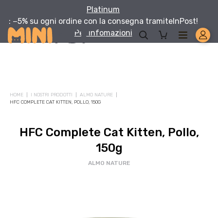
Platinum
: −5% su ogni ordine con la consegna tramite
InPost!
Per infomazioni
HOME
I NOSTRI PRODOTTI
ALMO NATURE
HFC COMPLETE CAT KITTEN, POLLO, 150G
HFC Complete Cat Kitten, Pollo,
150g
ALMO NATURE