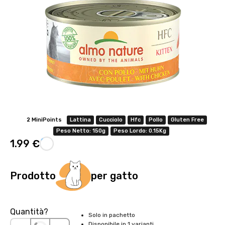
2 MiniPoints
Lattina
Cucciolo
Hfc
Pollo
Gluten Free
Peso Netto: 150g
Peso Lordo: 0.15Kg
1.99 €
Prodotto
per gatto
Quantità?
Solo in pachetto
Disponibile in 1 varianti