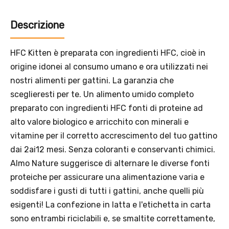
Solo per te: -5% su Platinum
Descrizione
Aggiungi un prodotto Platinum al carrello e ricevi il 5
%
di
HFC Kitten è preparata con ingredienti HFC, cioè in
sconto, con spedizione tramite
InPost
.
origine idonei al consumo umano e ora utilizzati nei
nostri alimenti per gattini. La garanzia che
sceglieresti per te. Un alimento umido completo
preparato con ingredienti HFC fonti di proteine ad
alto valore biologico e arricchito con minerali e
vitamine per il corretto accrescimento del tuo gattino
dai 2ai12 mesi. Senza coloranti e conservanti chimici.
Almo Nature suggerisce di alternare le diverse fonti
proteiche per assicurare una alimentazione varia e
soddisfare i gusti di tutti i gattini, anche quelli più
esigenti! La confezione in latta e l'etichetta in carta
sono entrambi riciclabili e, se smaltite correttamente,
Offerta valida solo con consegna InPost, fino al 16