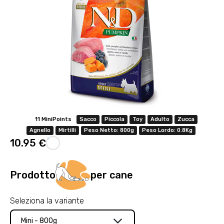
11 MiniPoints
Sacco
Piccola
Toy
Adulto
Zucca
Agnello
Mirtilli
Peso Netto: 800g
Peso Lordo: 0.8Kg
10.95€.
Prodotto
per cane
Seleziona la variante
Mini - 800g