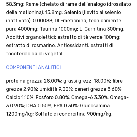
58.3mg; Rame (chelato di rame dell'analogo idrossilato
della metionina): 15.8mg; Selenio (lievito al selenio
inattivato): 0.00088; DL-metionina, tecnicamente
Scopri i prodotti Platinum
pura 4000mg; Taurina 1000mg; L-Carnitina 300mg.
Additivi organolettici: estratto di tè verde 100mg;
estratto di rosmarino. Antiossidanti: estratti di
tocoferolo da oli vegetali.
COMPONENTI ANALITICI
proteina grezza 28.00%; grassi grezzi 18.00%; fibre
grezze 2.90%; umidità 9.00%; ceneri grezze 8.60%;
Calcio 1.10%; Fosforo 0.80%; Omega-6 3.30%; Omega-
3 0.90%; DHA 0.50%; EPA 0.30%; Glucosamina
1200mg/kg; Solfato di condroitina 900mg/kg.