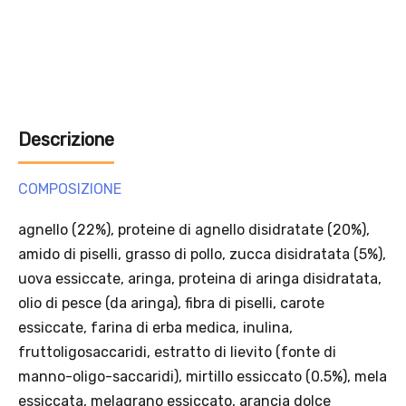
Descrizione
Solo per te: -5% su Platinum
COMPOSIZIONE
Aggiungi un prodotto Platinum al carrello e ricevi il 5
%
di
agnello (22%), proteine di agnello disidratate (20%),
sconto, con spedizione tramite
InPost
.
amido di piselli, grasso di pollo, zucca disidratata (5%),
uova essiccate, aringa, proteina di aringa disidratata,
olio di pesce (da aringa), fibra di piselli, carote
essiccate, farina di erba medica, inulina,
fruttoligosaccaridi, estratto di lievito (fonte di
manno-oligo-saccaridi), mirtillo essiccato (0.5%), mela
essiccata, melagrano essiccato, arancia dolce