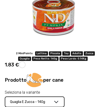
Offerta valida solo con consegna InPost, fino al 16
agosto 2026.
Regole dell’offerta
· Sconto: 5% riservato esclusivamente ai prodotti a marchio
Platinum.
2 MiniPoints
Lattina
Piccola
Toy
Adulto
Zucca
· Condizione di validità: lo sconto è applicabile solo se il cliente
Quaglia
Peso Netto: 140g
Peso Lordo: 0.14Kg
seleziona la spedizione InPost.
1.83 €
· Durata: offerta valida per 2 settimane dal lancio 2–16 agosto 2026 .
· Effetto sul carrello: una volta aggiunto un prodotto Platinum in
Prodotto
per cane
offerta, l’intero carrello viene spedito tramite InPost (non più
corriere standard).
· Limite di peso: il carrello spedito con InPost non può superare 25
Seleziona la variante
kg complessivi (peso lordo dei prodotti).
Quaglia E Zucca - 140g