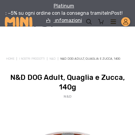
Platinum
: −5% su ogni ordine con la consegna tramite
InPost!
Per infomazioni
Solo per te: -5% su Platinum
HOME
I NOSTRI PRODOTTI
N&D
N&D DOG ADULT, QUAGLIA E ZUCCA, 140G
Aggiungi un prodotto Platinum al carrello e ricevi il 5
%
di
sconto, con spedizione tramite
InPost
.
N&D DOG Adult, Quaglia e Zucca,
140g
N&D