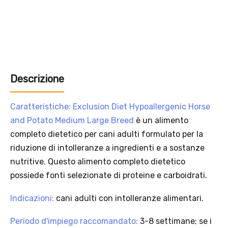
Descrizione
Solo per te: -5% su Platinum
Caratteristiche: Exclusion Diet Hypoallergenic Horse
and Potato Medium Large Breed
è un alimento
Aggiungi un prodotto Platinum al carrello e ricevi il 5
%
di
completo dietetico per cani adulti formulato per la
sconto, con spedizione tramite
InPost
.
riduzione di intolleranze a ingredienti e a sostanze
nutritive. Questo alimento completo dietetico
possiede fonti selezionate di proteine e carboidrati.
Indicazioni:
cani adulti con intolleranze alimentari.
Periodo d'impiego raccomandato:
3-8 settimane; se i