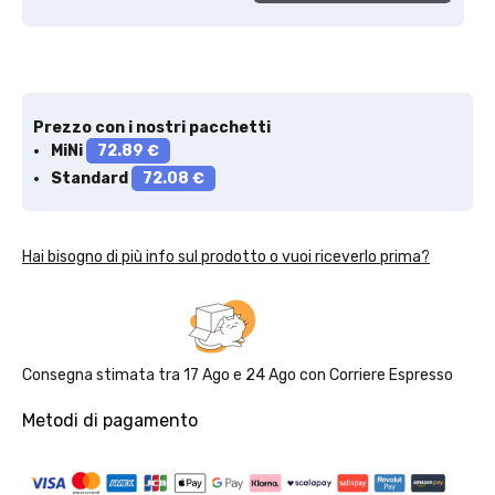
Prezzo con i nostri pacchetti
MiNi
72.89 €
Standard
72.08 €
Hai bisogno di più info sul prodotto o vuoi riceverlo prima?
Consegna stimata tra
17 Ago
e
24 Ago
con
Corriere Espresso
Metodi di pagamento