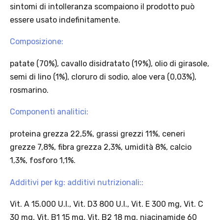
sintomi di intolleranza scompaiono il prodotto può
essere usato indefinitamente.
Composizione:
patate (70%), cavallo disidratato (19%), olio di girasole,
Offerta valida solo con consegna InPost, fino al 16
semi di lino (1%), cloruro di sodio, aloe vera (0,03%),
agosto 2026.
rosmarino.
Regole dell’offerta
Componenti analitici:
· Sconto: 5% riservato esclusivamente ai prodotti a marchio
Platinum.
proteina grezza 22,5%, grassi grezzi 11%, ceneri
· Condizione di validità: lo sconto è applicabile solo se il cliente
grezze 7,8%, fibra grezza 2,3%, umidità 8%, calcio
seleziona la spedizione InPost.
1,3%, fosforo 1,1%.
· Durata: offerta valida per 2 settimane dal lancio 2–16 agosto 2026 .
· Effetto sul carrello: una volta aggiunto un prodotto Platinum in
Additivi per kg: additivi nutrizionali::
offerta, l’intero carrello viene spedito tramite InPost (non più
corriere standard).
Vit. A 15.000 U.I., Vit. D3 800 U.I., Vit. E 300 mg, Vit. C
· Limite di peso: il carrello spedito con InPost non può superare 25
30 mg, Vit. B1 15 mg, Vit. B2 18 mg, niacinamide 60
kg complessivi (peso lordo dei prodotti).