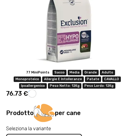
77 MiniPoints
Sacco
Media
Grande
Adulto
Monoproteico
Allergie E Intolleranze
Patate
CAVALLO
Ipoallergenico
Peso Netto: 12Kg
Peso Lordo: 12Kg
76.73 €
Prodotto
per cane
Seleziona la variante