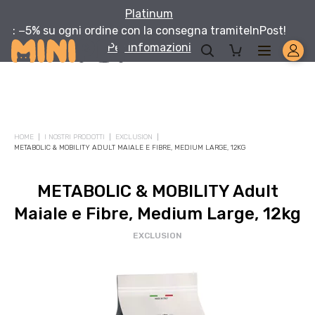
Platinum
: −5% su ogni ordine con la consegna tramite
InPost!
Per infomazioni
Solo per te: -5% su Platinum
HOME
I NOSTRI PRODOTTI
EXCLUSION
Aggiungi un prodotto Platinum al carrello e ricevi il 5
%
di
METABOLIC & MOBILITY ADULT MAIALE E FIBRE, MEDIUM LARGE, 12KG
sconto, con spedizione tramite
InPost
.
METABOLIC & MOBILITY Adult
Maiale e Fibre, Medium Large, 12kg
EXCLUSION