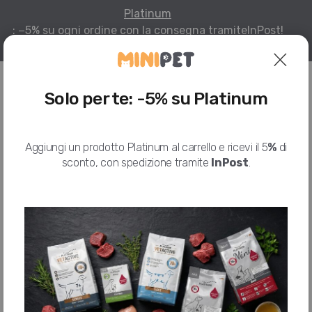
Platinum
: −5% su ogni ordine con la consegna tramite
InPost!
Per infomazioni
Solo per te: -5% su Platinum
HOME
I NOSTRI PRODOTTI
GOURMET
Aggiungi un prodotto Platinum al carrello e ricevi il 5
%
di
GOURMET GOLD MOUSSE, AGNELLO E FAGIOLINI, 85G
sconto, con spedizione tramite
InPost
.
Gourmet Gold Mousse, Agnello e
Fagiolini, 85g
GOURMET