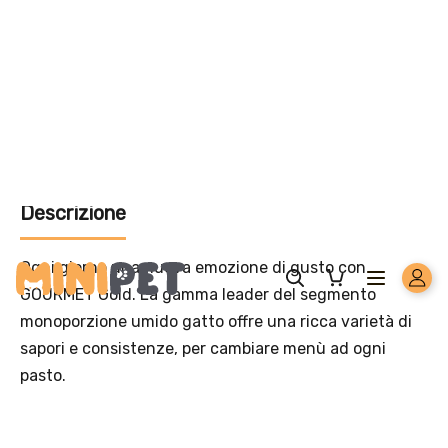
Aggiungi un prodotto Platinum al carrello e ricevi il 5
%
di
sconto, con spedizione tramite
InPost
.
Offerta valida solo con consegna InPost, fino al 16
agosto 2026.
Regole dell’offerta