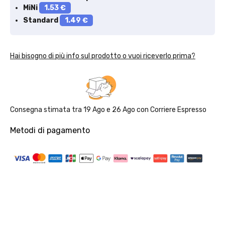
MiNi
1.53 €
Standard
1.49 €
Hai bisogno di più info sul prodotto o vuoi riceverlo prima?
Consegna stimata tra
19 Ago
e
26 Ago
con
Corriere Espresso
Metodi di pagamento