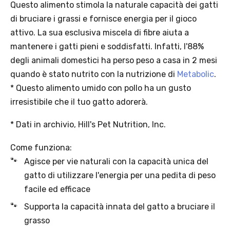
Questo alimento stimola la naturale capacità dei gatti
di bruciare i grassi e fornisce energia per il gioco
attivo. La sua esclusiva miscela di fibre aiuta a
mantenere i gatti pieni e soddisfatti. Infatti, l'88%
degli animali domestici ha perso peso a casa in 2 mesi
quando è stato nutrito con la nutrizione di
Metabolic
.
Solo per te: -5% su Platinum
* Questo alimento umido con pollo ha un gusto
irresistibile che il tuo gatto adorerà.
Aggiungi un prodotto Platinum al carrello e ricevi il 5
%
di
* Dati in archivio, Hill's Pet Nutrition, Inc.
sconto, con spedizione tramite
InPost
.
Come funziona:
Agisce per vie naturali con la capacità unica del
gatto di utilizzare l'energia per una pedita di peso
facile ed efficace
Supporta la capacità innata del gatto a bruciare il
grasso