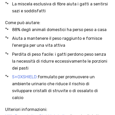
La miscela esclusiva di fibre aiuta i gatti a sentirsi
sazi e soddisfatti
Come può aiutare:
Offerta valida solo con consegna InPost, fino al 16
88% degli animali domestici ha perso peso a casa
agosto 2026.
Aiuta a mantenere il peso raggiunto e fornisce
l'energia per una vita attiva
Regole dell’offerta
Perdita di peso facile: i gatti perdono peso senza
· Sconto: 5% riservato esclusivamente ai prodotti a marchio
Platinum.
la necessità di ridurre eccessivamente le porzioni
· Condizione di validità: lo sconto è applicabile solo se il cliente
dei pasti
seleziona la spedizione InPost.
S+OXSHIELD:
formulato per promuovere un
· Durata: offerta valida per 2 settimane dal lancio 2–16 agosto 2026 .
· Effetto sul carrello: una volta aggiunto un prodotto Platinum in
ambiente urinario che riduce il rischio di
offerta, l’intero carrello viene spedito tramite InPost (non più
sviluppare cristalli di struvite o di ossalato di
corriere standard).
calcio
· Limite di peso: il carrello spedito con InPost non può superare 25
kg complessivi (peso lordo dei prodotti).
Ulteriori informazioni: