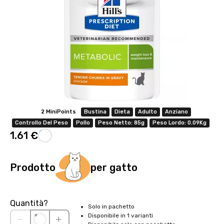
2 MiniPoints
Bustina
Dieta
Adulto
Anziano
Controllo Del Peso
Pollo
Peso Netto: 85g
Peso Lordo: 0.09Kg
1.61 €
Prodotto
per gatto
Quantità?
Solo in pachetto
Disponibile in 1 varianti