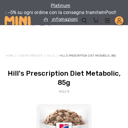
Platinum
: −5% su ogni ordine con la consegna tramite
InPost!
Per infomazioni
HOME
I NOSTRI PRODOTTI
HILL'S
HILL'S PRESCRIPTION DIET METABOLIC, 85G
Hill's Prescription Diet Metabolic,
85g
HILL'S