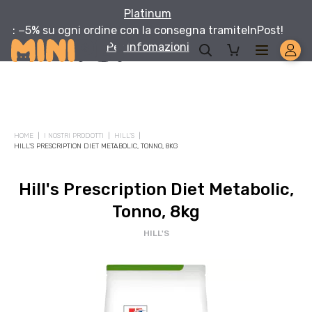
Platinum
: −5% su ogni ordine con la consegna tramite
InPost!
Per infomazioni
Solo per te: -5% su Platinum
HOME
I NOSTRI PRODOTTI
HILL'S
Aggiungi un prodotto Platinum al carrello e ricevi il 5
%
di
HILL'S PRESCRIPTION DIET METABOLIC, TONNO, 8KG
sconto, con spedizione tramite
InPost
.
Hill's Prescription Diet Metabolic,
Tonno, 8kg
HILL'S