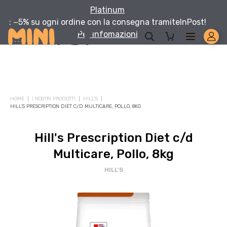
Platinum
: −5% su ogni ordine con la consegna tramite
InPost!
Per infomazioni
Solo per te: -5% su Platinum
HOME
I NOSTRI PRODOTTI
HILL'S
Aggiungi un prodotto Platinum al carrello e ricevi il 5
%
di
HILL'S PRESCRIPTION DIET C/D MULTICARE, POLLO, 8KG
sconto, con spedizione tramite
InPost
.
Hill's Prescription Diet c/d
Multicare, Pollo, 8kg
HILL'S