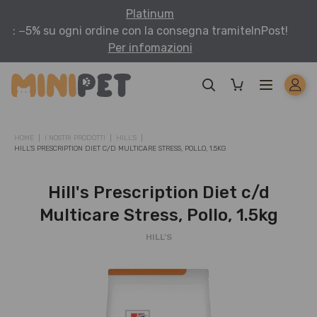
Platinum
: −5% su ogni ordine con la consegna tramite
InPost!
Per infomazioni
HOME
I NOSTRI PRODOTTI
HILL'S
HILL'S PRESCRIPTION DIET C/D MULTICARE STRESS, POLLO, 1.5KG
Hill's Prescription Diet c/d
Multicare Stress, Pollo, 1.5kg
HILL'S