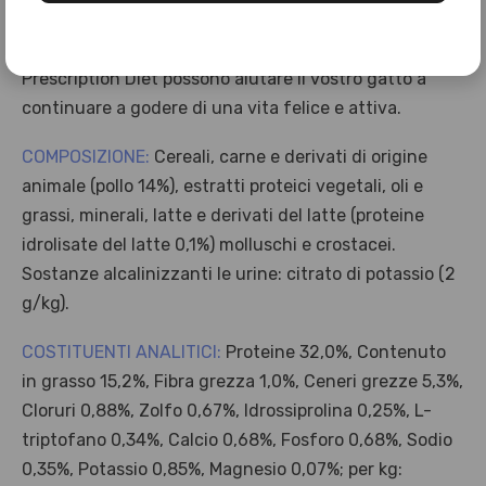
bisogno. Si prega di consultare il proprio veterinario
per ulteriori informazioni su come i nostri alimenti
Prescription Diet possono aiutare il vostro gatto a
continuare a godere di una vita felice e attiva.
COMPOSIZIONE:
Cereali, carne e derivati di origine
animale (pollo 14%), estratti proteici vegetali, oli e
grassi, minerali, latte e derivati del latte (proteine
idrolisate del latte 0,1%) molluschi e crostacei.
Sostanze alcalinizzanti le urine: citrato di potassio (2
g/kg).
COSTITUENTI ANALITICI:
Proteine 32,0%, Contenuto
in grasso 15,2%, Fibra grezza 1,0%, Ceneri grezze 5,3%,
Cloruri 0,88%, Zolfo 0,67%, Idrossiprolina 0,25%, L-
triptofano 0,34%, Calcio 0,68%, Fosforo 0,68%, Sodio
0,35%, Potassio 0,85%, Magnesio 0,07%; per kg: