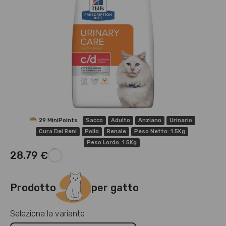
29 MiniPoints
Sacco
Adulto
Anziano
Urinario
Cura Dei Reni
Pollo
Renale
Peso Netto: 1.5Kg
Peso Lordo: 1.5Kg
28.79 €
Prodotto
per gatto
Seleziona la variante