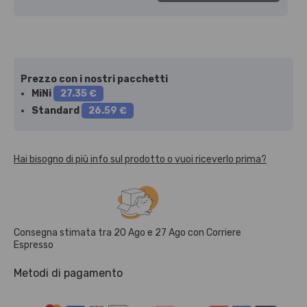
Prezzo con i nostri pacchetti
MiNi
27.35 €
Standard
26.59 €
Hai bisogno di più info sul prodotto o vuoi riceverlo prima?
Consegna stimata tra
20 Ago
e
27 Ago
con
Corriere
Espresso
Metodi di pagamento